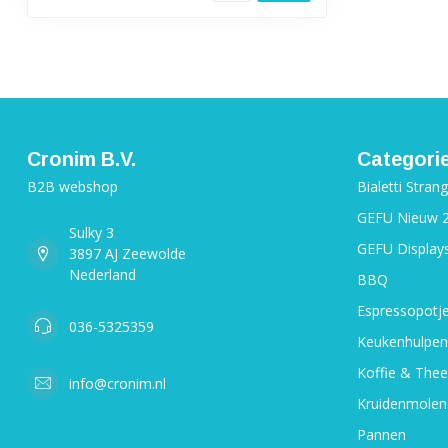
Cronim B.V.
Categori
B2B webshop
Bialetti Stran
GEFU Nieuw 
Sulky 3
GEFU Display
3897 AJ Zeewolde
Nederland
BBQ
Espressopotj
036-5325359
Keukenhulpen
Koffie & Thee
info@cronim.nl
Kruidenmolen
Pannen