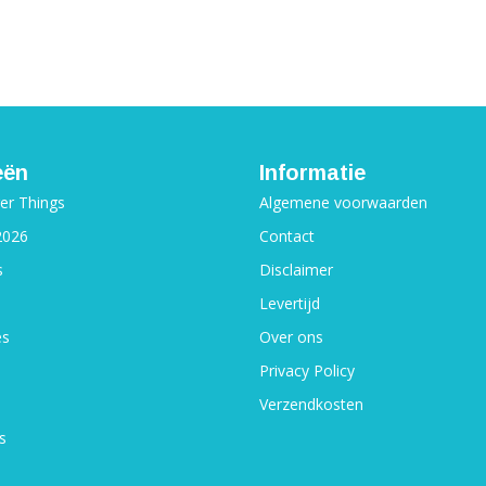
eën
Informatie
ger Things
Algemene voorwaarden
2026
Contact
s
Disclaimer
Levertijd
es
Over ons
Privacy Policy
Verzendkosten
s