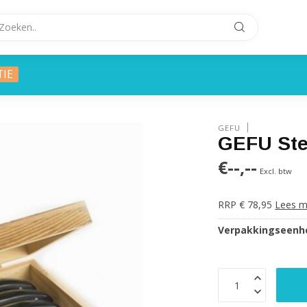
TIE
GEFU
GEFU Ste
€--,--
Excl. btw
RRP € 78,95
Lees m
Verpakkingseenhe