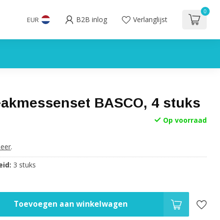
0
B2B inlog
Verlanglijst
EUR
akmessenset BASCO, 4 stuks
Op voorraad
eer
.
id:
3 stuks
Toevoegen aan winkelwagen