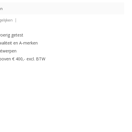
en
elijken
oerig getest
waliteit en A-merken
ntwerpen
 boven € 400,- excl. BTW