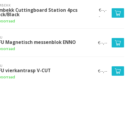
MBEKK
€--,-
mbekk Cuttingboard Station 4pcs
ack/Black
-
voorraad
FU
FU Magnetisch messenblok ENNO
€--,--
voorraad
FU
FU vierkantrasp V-CUT
€--,--
voorraad