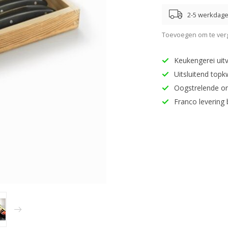
2-5 werkdag
Toevoegen om te verg
Keukengerei uitv
Uitsluitend topk
Oogstrelende o
Franco levering