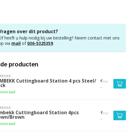
Vragen over dit product?
Of heeft u hulp nodig bij uw bestelling? Neem contact met ons
op via
mail
of
036-5325359
.
rde producten
MBEKK
€--,-
MBEKK Cuttingboard Station 4 pcs Steel/
ack
-
voorraad
MBEKK
€--,-
mbekk Cuttingboard Station 4pcs
own/Brown
-
voorraad