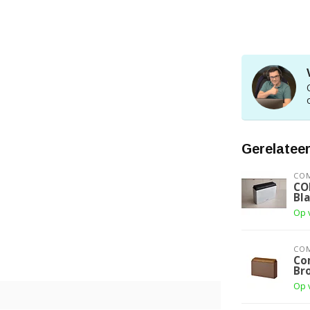
Gerelatee
CO
CO
Bl
Op 
CO
Co
Br
Op 