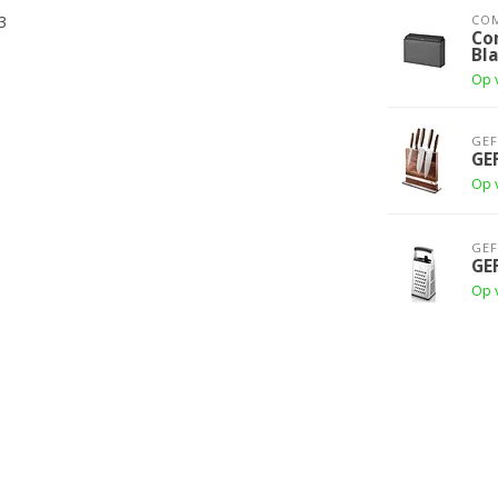
3
CO
Co
Bl
Op 
GE
GE
Op 
GE
GE
Op 