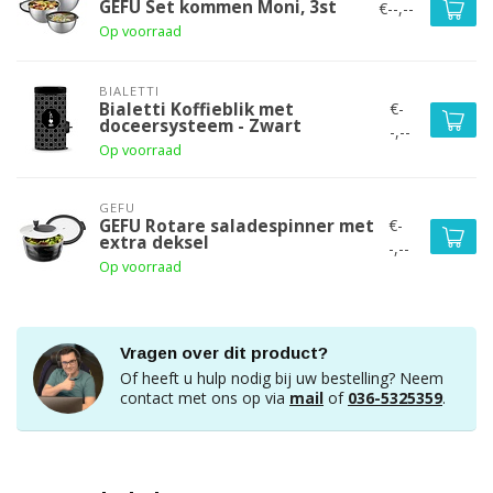
GEFU Set kommen Moni, 3st
€--,--
Op voorraad
BIALETTI
€-
Bialetti Koffieblik met
doceersysteem - Zwart
-,--
Op voorraad
GEFU
€-
GEFU Rotare saladespinner met
extra deksel
-,--
Op voorraad
Vragen over dit product?
Of heeft u hulp nodig bij uw bestelling? Neem
contact met ons op via
mail
of
036-5325359
.