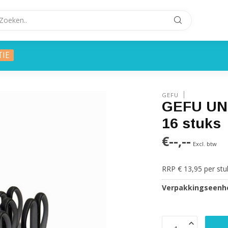
TIE
GEFU
GEFU UNA
16 stuks
€--,--
Excl. btw
RRP € 13,95 per st
Verpakkingseenhe