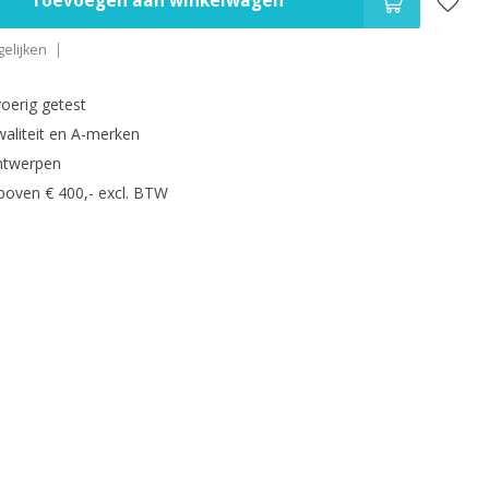
Toevoegen aan winkelwagen
elijken
oerig getest
waliteit en A-merken
ntwerpen
 boven € 400,- excl. BTW