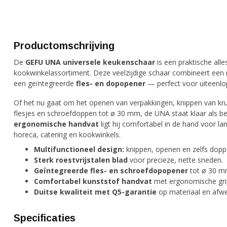
Productomschrijving
De
GEFU UNA universele keukenschaar
is een praktische all
kookwinkelassortiment. Deze veelzijdige schaar combineert een
een geïntegreerde
fles- en dopopener
— perfect voor uiteenlo
Of het nu gaat om het openen van verpakkingen, knippen van kru
flesjes en schroefdoppen tot ø 30 mm, de UNA staat klaar als be
ergonomische handvat
ligt hij comfortabel in de hand voor l
horeca, catering en kookwinkels.
Multifunctioneel design:
knippen, openen en zelfs dopp
Sterk roestvrijstalen blad
voor precieze, nette sneden.
Geïntegreerde fles- en schroefdopopener
tot ø 30 mm
Comfortabel kunststof handvat
met ergonomische grip 
Duitse kwaliteit met Q5-garantie
op materiaal en afwe
Specificaties