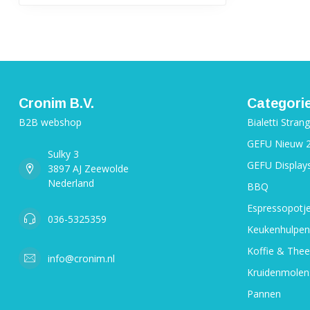
Cronim B.V.
Categori
B2B webshop
Bialetti Stran
GEFU Nieuw 
Sulky 3
GEFU Display
3897 AJ Zeewolde
Nederland
BBQ
Espressopotj
036-5325359
Keukenhulpen
Koffie & Thee
info@cronim.nl
Kruidenmolen
Pannen