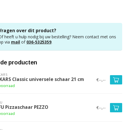
Vragen over dit product?
Of heeft u hulp nodig bij uw bestelling? Neem contact met ons
op via
mail
of
036-5325359
.
rde producten
KARS
SKARS Classic universele schaar 21 cm
€--,--
voorraad
FU
FU Pizzaschaar PEZZO
€--,--
voorraad