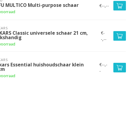
FU
FU MULTICO Multi-purpose schaar
€--,--
voorraad
KARS
€-
KARS Classic universele schaar 21 cm,
nkshandig
-,--
voorraad
KARS
€--,-
kars Essential huishoudschaar klein
cm
-
voorraad