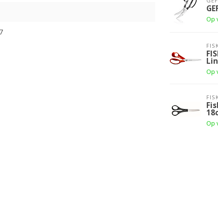
GE
GE
Op 
7
FIS
FIS
Li
Op 
FIS
Fis
18
Op 