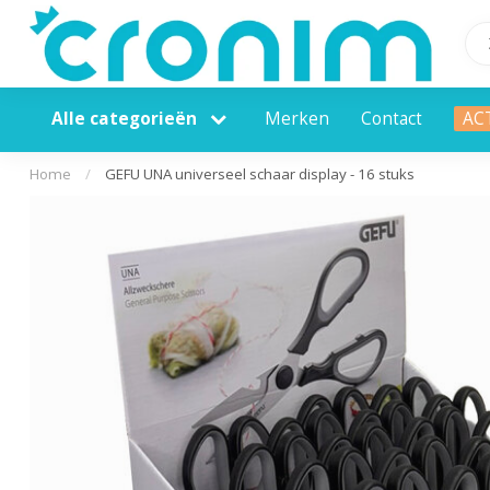
Alle categorieën
Merken
Contact
AC
Home
/
GEFU UNA universeel schaar display - 16 stuks