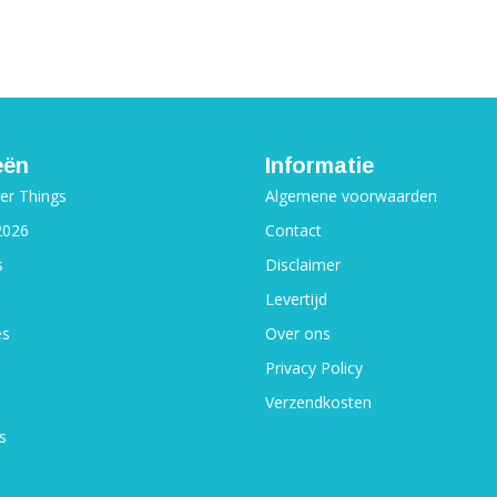
eën
Informatie
ger Things
Algemene voorwaarden
2026
Contact
s
Disclaimer
Levertijd
es
Over ons
Privacy Policy
Verzendkosten
s