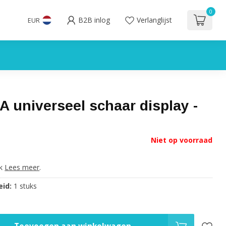
0
B2B inlog
Verlanglijst
EUR
 universeel schaar display -
Niet op voorraad
uk
Lees meer
.
id:
1 stuks