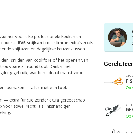
eskunner voor elke professionele keuken en
 robuuste
RVS snijkant
met slimme extra’s zoals
pende snijtaken én dagelijkse keukenklussen.
iden, snijden van kookfolie of het openen van
Gerelatee
trouwbare all-round tool. Dankzij het
angdurig gebruik, wat hem ideaal maakt voor
FIS
FI
en losmaken — alles met één tool.
Op 
 — extra functie zonder extra gereedschap.
GE
voor zowel recht- als linkshandigen.
GE
rking.
Op 