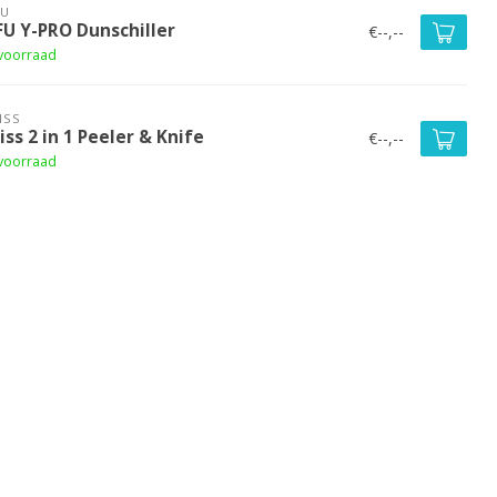
FU
FU Y-PRO Dunschiller
€--,--
voorraad
ISS
iss 2 in 1 Peeler & Knife
€--,--
voorraad