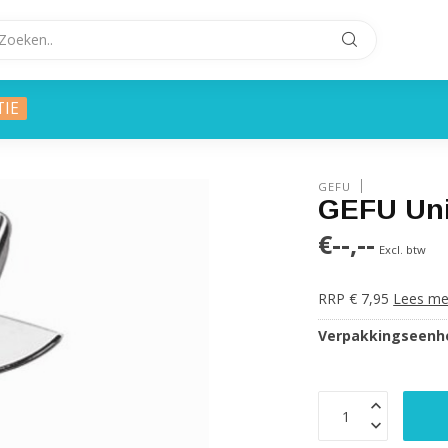
TIE
GEFU
GEFU Uni
€--,--
Excl. btw
RRP € 7,95
Lees me
Verpakkingseenhe