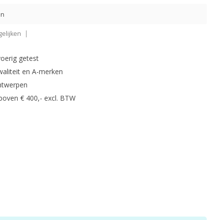
en
elijken
oerig getest
waliteit en A-merken
ntwerpen
 boven € 400,- excl. BTW