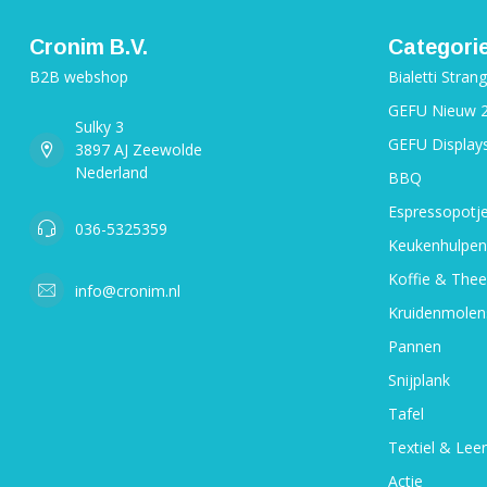
Cronim B.V.
Categori
B2B webshop
Bialetti Stran
GEFU Nieuw 
Sulky 3
GEFU Display
3897 AJ Zeewolde
Nederland
BBQ
Espressopotj
036-5325359
Keukenhulpen
Koffie & Thee
info@cronim.nl
Kruidenmolen
Pannen
Snijplank
Tafel
Textiel & Leer
Actie