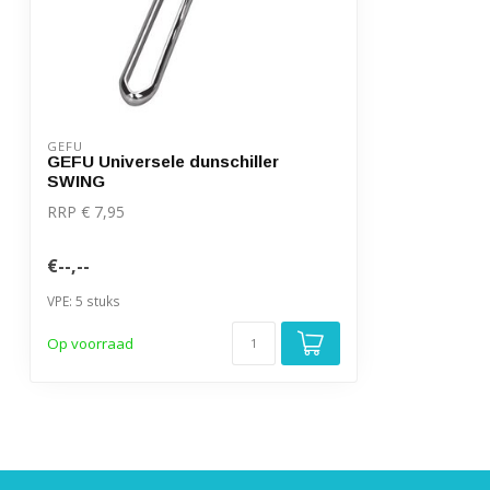
GEFU
GEFU Universele dunschiller
SWING
RRP € 7,95
€--,--
VPE: 5 stuks
Op voorraad