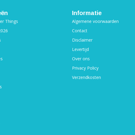
eën
Informatie
ger Things
Algemene voorwaarden
2026
Contact
s
Disclaimer
Levertijd
es
Over ons
Privacy Policy
Verzendkosten
s