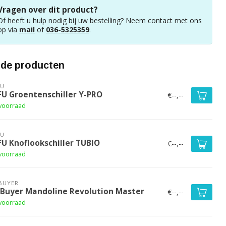
Vragen over dit product?
Of heeft u hulp nodig bij uw bestelling? Neem contact met ons
op via
mail
of
036-5325359
.
rde producten
FU
FU Groentenschiller Y-PRO
€--,--
voorraad
FU
FU Knoflookschiller TUBIO
€--,--
voorraad
BUYER
 Buyer Mandoline Revolution Master
€--,--
voorraad