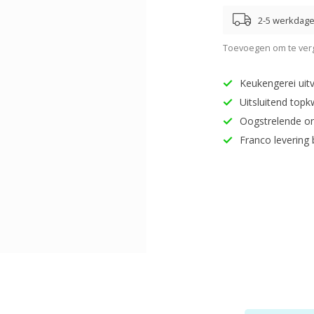
2-5 werkdag
Toevoegen om te verg
Keukengerei uitv
Uitsluitend topk
Oogstrelende o
Franco levering