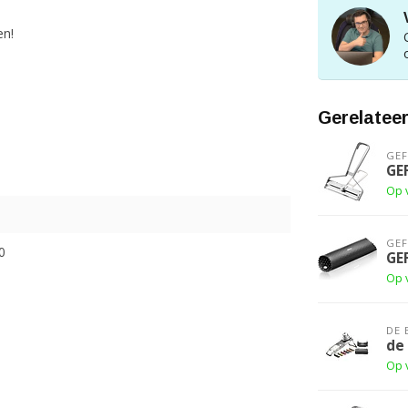
en!
Gerelatee
GE
GE
Op 
GE
0
GE
Op 
DE 
de
Op 