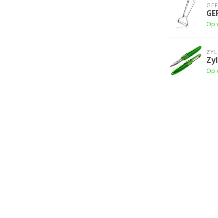
GE
GE
Op 
ZYL
Zyl
Op 