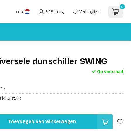
0
B2B inlog
Verlanglijst
EUR
versele dunschiller SWING
Op voorraad
er
.
id:
5 stuks
Toevoegen aan winkelwagen