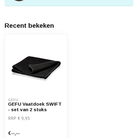
Recent bekeken
GEFU
GEFU Vaatdoek SWIFT
- set van 2 stuks
RRP € 9,95
€--,--