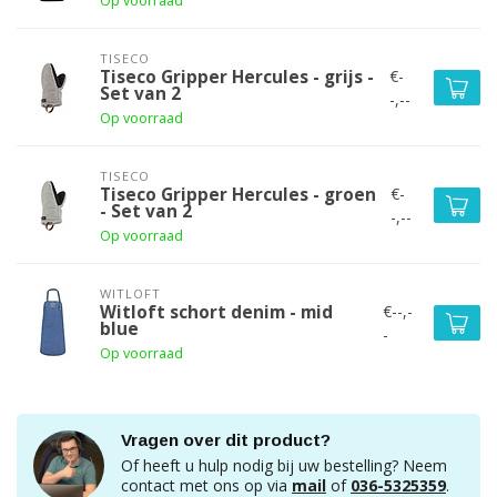
Op voorraad
TISECO
€-
Tiseco Gripper Hercules - grijs -
Set van 2
-,--
Op voorraad
TISECO
€-
Tiseco Gripper Hercules - groen
- Set van 2
-,--
Op voorraad
WITLOFT
€--,-
Witloft schort denim - mid
blue
-
Op voorraad
Vragen over dit product?
Of heeft u hulp nodig bij uw bestelling? Neem
contact met ons op via
mail
of
036-5325359
.