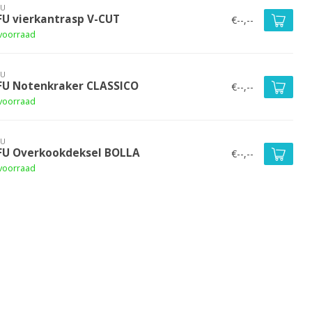
FU
FU vierkantrasp V-CUT
€--,--
voorraad
FU
FU Notenkraker CLASSICO
€--,--
voorraad
FU
FU Overkookdeksel BOLLA
€--,--
voorraad