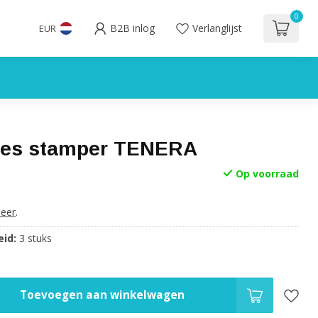
0
B2B inlog
Verlanglijst
EUR
ees stamper TENERA
Op voorraad
eer
.
id:
3 stuks
Toevoegen aan winkelwagen