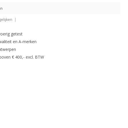
en
elijken
oerig getest
waliteit en A-merken
ntwerpen
 boven € 400,- excl. BTW