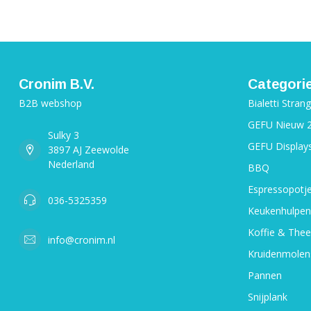
Cronim B.V.
Categori
B2B webshop
Bialetti Stran
GEFU Nieuw 
Sulky 3
GEFU Display
3897 AJ Zeewolde
Nederland
BBQ
Espressopotj
036-5325359
Keukenhulpen
Koffie & Thee
info@cronim.nl
Kruidenmolen
Pannen
Snijplank