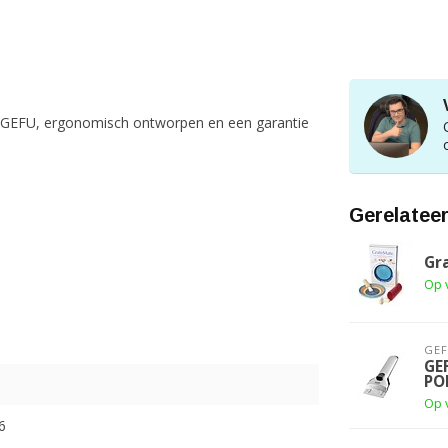
van GEFU, ergonomisch ontworpen en een garantie
.
Gerelatee
Gr
Op 
GE
GE
PO
Op 
6