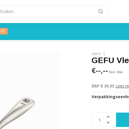
TIE
GEFU
GEFU Vl
€--,--
Excl. btw
RRP € 39,95
Lees m
Verpakkingseenhe