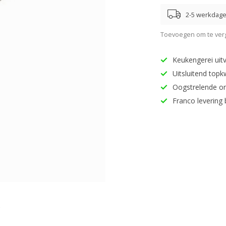
2-5 werkdag
Toevoegen om te verg
Keukengerei uitv
Uitsluitend topk
Oogstrelende o
Franco levering