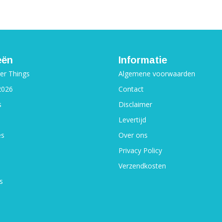
eën
Informatie
ger Things
Algemene voorwaarden
2026
Contact
s
Disclaimer
Levertijd
es
Over ons
Privacy Policy
Verzendkosten
s