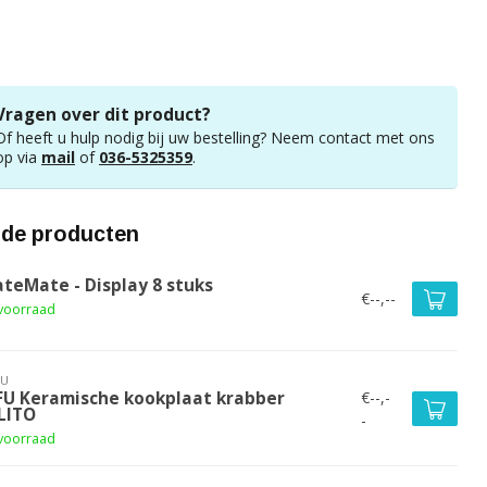
Vragen over dit product?
Of heeft u hulp nodig bij uw bestelling? Neem contact met ons
op via
mail
of
036-5325359
.
rde producten
ateMate - Display 8 stuks
€--,--
voorraad
FU
€--,-
FU Keramische kookplaat krabber
LITO
-
voorraad