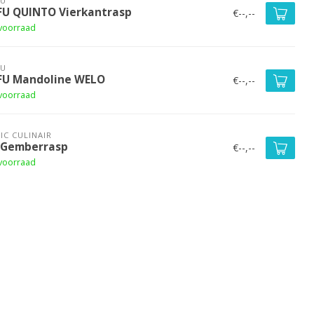
FU
FU QUINTO Vierkantrasp
€--,--
voorraad
FU
FU Mandoline WELO
€--,--
voorraad
IC CULINAIR
 Gemberrasp
€--,--
voorraad