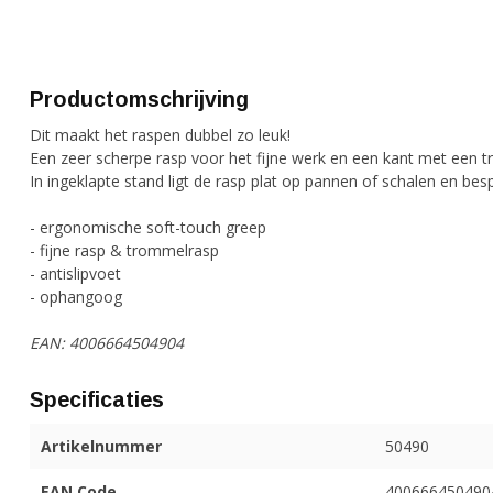
Productomschrijving
Dit maakt het raspen dubbel zo leuk!
Een zeer scherpe rasp voor het fijne werk en een kant met een 
In ingeklapte stand ligt de rasp plat op pannen of schalen en besp
- ergonomische soft-touch greep
- fijne rasp & trommelrasp
- antislipvoet
- ophangoog
EAN: 4006664504904
Specificaties
Artikelnummer
50490
EAN Code
400666450490