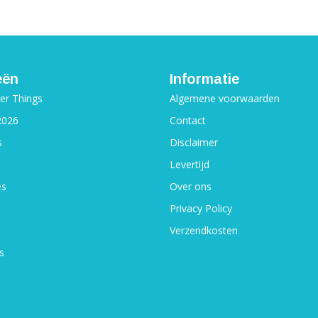
eën
Informatie
ger Things
Algemene voorwaarden
2026
Contact
s
Disclaimer
Levertijd
es
Over ons
Privacy Policy
Verzendkosten
s