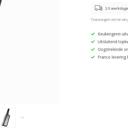
2-5 werkdag
Toevoegen om te verg
Keukengerei uitv
Uitsluitend topk
Oogstrelende o
Franco levering