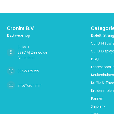
Cronim B.V.
Categori
B2B webshop
Bialetti Stran
GEFU Nieuw 
Sulky 3
GEFU Display
3897 AJ Zeewolde
Nederland
BBQ
Espressopotj
036-5325359
Keukenhulpen
Koffie & Thee
info@cronim.nl
Kruidenmolen
Pannen
Snijplank