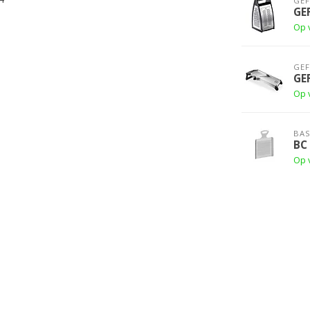
GE
GE
Op 
GE
GE
Op 
BAS
BC
Op 