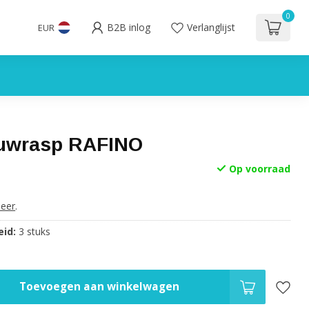
0
B2B inlog
Verlanglijst
EUR
uwrasp RAFINO
Op voorraad
eer
.
id:
3 stuks
Toevoegen aan winkelwagen