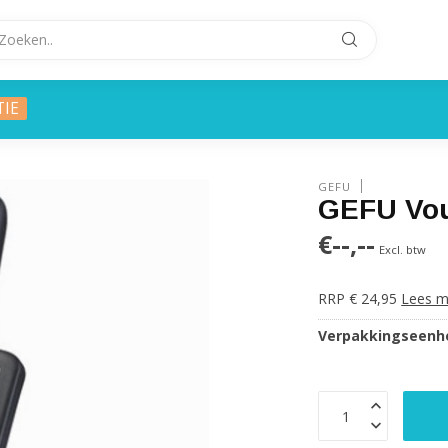
TIE
GEFU
GEFU Vo
€--,--
Excl. btw
RRP € 24,95
Lees m
Verpakkingseenhe