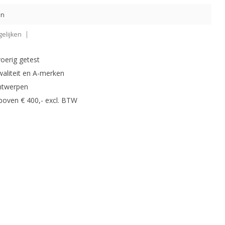
en
elijken
oerig getest
waliteit en A-merken
ntwerpen
 boven € 400,- excl. BTW