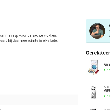
trommelrasp voor de zachte vlokken.
aart hij daarmee ruimte in elke lade.
Gerelatee
Gr
Op 
GE
GE
Op 
4