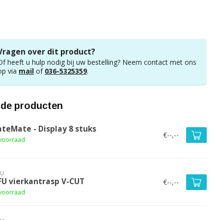
Vragen over dit product?
Of heeft u hulp nodig bij uw bestelling? Neem contact met ons
op via
mail
of
036-5325359
.
rde producten
ateMate - Display 8 stuks
€--,--
voorraad
FU
FU vierkantrasp V-CUT
€--,--
voorraad