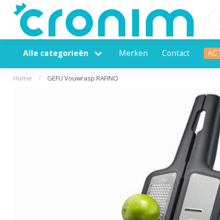
Alle categorieën
Merken
Contact
AC
Home
/
GEFU Vouwrasp RAFINO