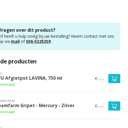
Vragen over dit product?
Of heeft u hulp nodig bij uw bestelling? Neem contact met ons
op via
mail
of
036-5325359
.
rde producten
FU
FU Afgietpot LAVINA, 750 ml
€--,--
voorraad
EAMFARM
eamfarm Gripet - Mercury - Zilver
€--,--
voorraad