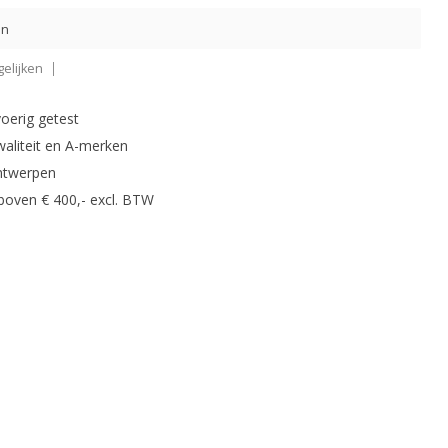
en
elijken
oerig getest
waliteit en A-merken
ntwerpen
 boven € 400,- excl. BTW