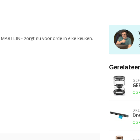
r SMARTLINE zorgt nu voor orde in elke keuken.
Gerelatee
GE
GE
Op 
DR
Dr
Op 