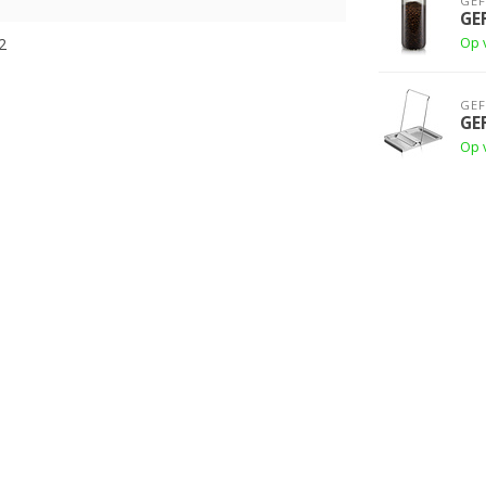
GE
GE
Op 
2
GE
GE
Op 