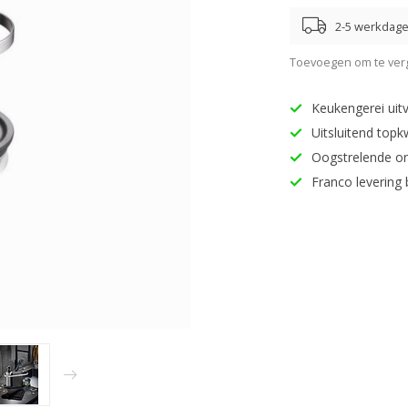
2-5 werkdag
Toevoegen om te verg
Keukengerei uitv
Uitsluitend topk
Oogstrelende o
Franco levering