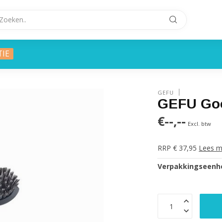
TIE
GEFU
GEFU Goo
€--,--
Excl. btw
RRP € 37,95
Lees m
Verpakkingseenhe