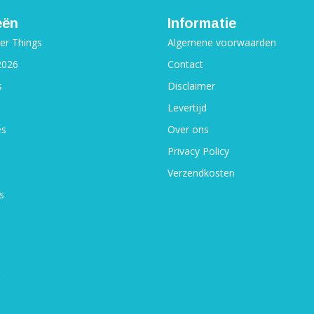
eën
Informatie
ger Things
Algemene voorwaarden
2026
Contact
s
Disclaimer
Levertijd
es
Over ons
Privacy Policy
Verzendkosten
s