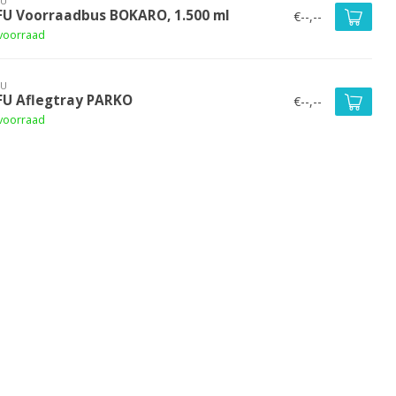
FU
FU Voorraadbus BOKARO, 1.500 ml
€--,--
voorraad
FU
FU Aflegtray PARKO
€--,--
voorraad