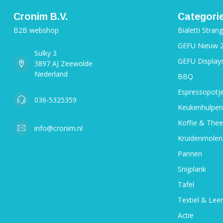
Cronim B.V.
Categori
B2B webshop
Bialetti Stran
GEFU Nieuw 
Sulky 3
GEFU Display
3897 AJ Zeewolde
Nederland
BBQ
Espressopotj
036-5325359
Keukenhulpen
Koffie & Thee
info@cronim.nl
Kruidenmolen
Pannen
Snijplank
Tafel
Textiel & Leer
Actie