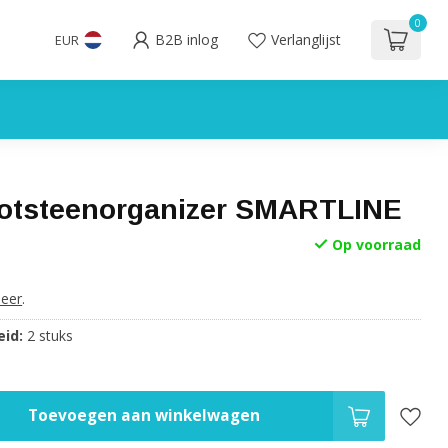
0
B2B inlog
Verlanglijst
EUR
tsteenorganizer SMARTLINE
Op voorraad
eer
.
id:
2 stuks
Toevoegen aan winkelwagen