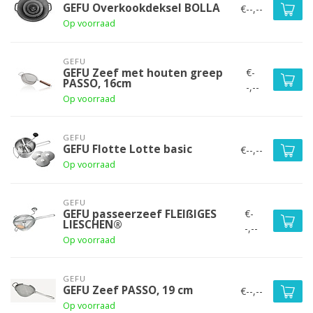
GEFU Overkookdeksel BOLLA
€--,--
Op voorraad
GEFU
€-
GEFU Zeef met houten greep
PASSO, 16cm
-,--
Op voorraad
GEFU
GEFU Flotte Lotte basic
€--,--
Op voorraad
GEFU
€-
GEFU passeerzeef FLEIßIGES
LIESCHEN®
-,--
Op voorraad
GEFU
GEFU Zeef PASSO, 19 cm
€--,--
Op voorraad