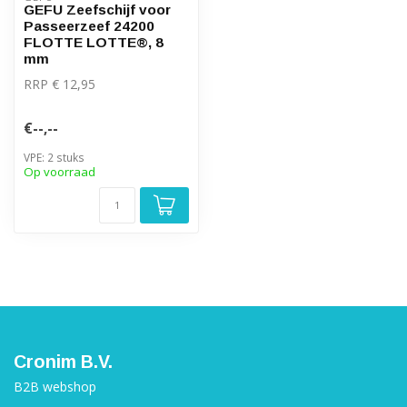
GEFU Zeefschijf voor
Passeerzeef 24200
FLOTTE LOTTE®, 8
mm
RRP € 12,95
€--,--
VPE: 2 stuks
Op voorraad
Cronim B.V.
B2B webshop