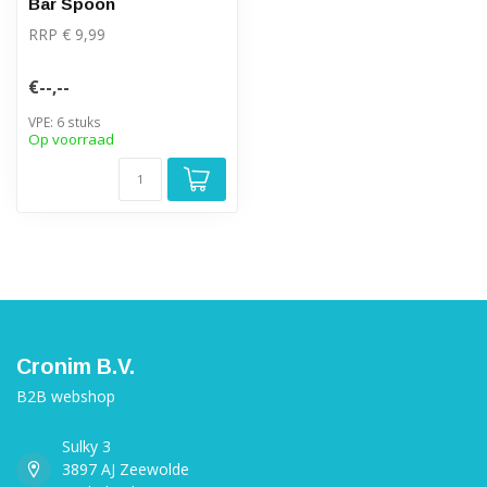
Bar Spoon
RRP € 9,99
€--,--
VPE: 6 stuks
Op voorraad
Cronim B.V.
B2B webshop
Sulky 3
3897 AJ Zeewolde