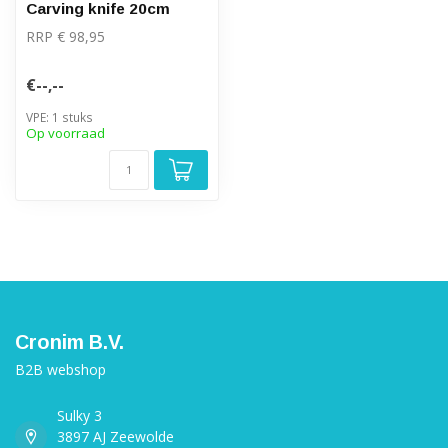
Carving knife 20cm
RRP € 98,95
€--,--
VPE: 1 stuks
Op voorraad
Cronim B.V.
B2B webshop
Sulky 3
3897 AJ Zeewolde