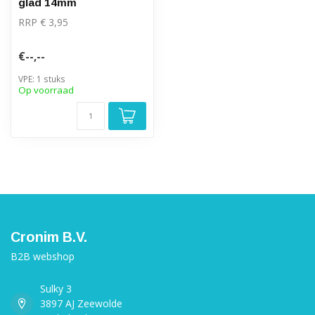
glad 14mm
RRP € 3,95
€--,--
VPE: 1 stuks
Op voorraad
Cronim B.V.
B2B webshop
Sulky 3
3897 AJ Zeewolde