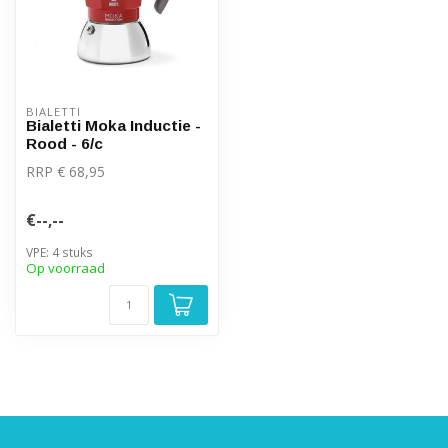
BIALETTI
Bialetti Moka Inductie -
Rood - 6/c
RRP € 68,95
€--,--
VPE: 4 stuks
Op voorraad