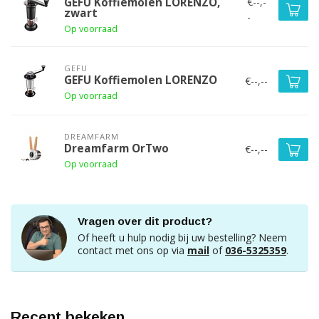
€--,-
GEFU Koffiemolen LORENZO,
zwart
-
Op voorraad
GEFU
GEFU Koffiemolen LORENZO
€--,--
Op voorraad
DREAMFARM
Dreamfarm OrTwo
€--,--
Op voorraad
Vragen over dit product?
Of heeft u hulp nodig bij uw bestelling? Neem
contact met ons op via
mail
of
036-5325359
.
Recent bekeken