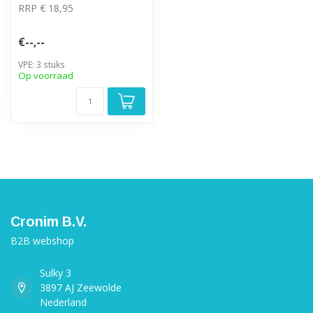
RRP € 18,95
€--,--
VPE: 3 stuks
Op voorraad
Cronim B.V.
B2B webshop
Sulky 3
3897 AJ Zeewolde
Nederland