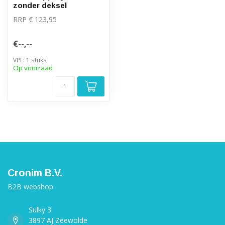
zonder deksel
RRP € 123,95
€--,--
VPE: 1 stuks
Op voorraad
Cronim B.V.
B2B webshop
Sulky 3
3897 AJ Zeewolde